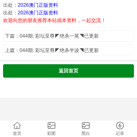
出处：
2026澳门正版资料
出处：
2026澳门正版资料
欢迎向您的朋友推荐本站或本资料，一起交流！
下篇：044期: 彩坛至尊◤绝杀一尾◥已更新
上篇：044期: 彩坛至尊◤绝杀半波◥已更新
返回首页
首页
彩图
黑白
记录