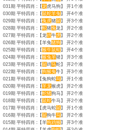
031期 平特四肖 :【
龙
虎马狗】 开1个准
030期 平特四肖 :【
鼠
蛇
羊
兔
】 开4个准
029期 平特四肖 :【
兔
虎
猪
鼠
】 开3个准
028期 平特四肖 :【
蛇
猪
兔
龙】 开2个准
027期 平特四肖 :【龙
鸡
牛
虎
】 开2个准
026期 平特四肖 :【羊兔
猪
狗
】 开2个准
025期 平特四肖 :【
猴
牛
鼠
蛇
】 开4个准
024期 平特四肖 :【
猴
兔
羊
猪】 开3个准
023期 平特四肖 :【
鼠
鸡
马
蛇】 开2个准
022期 平特四肖 :【
狗
猴
兔
牛】 开3个准
021期 平特四肖 :【兔狗蛇
马
】 开1个准
020期 平特四肖 :【
羊
龙
猴虎】 开2个准
019期 平特四肖 :【
蛇
猪
狗马】 开2个准
018期 平特四肖 :【
鼠
蛇
牛马】 开2个准
017期 平特四肖 :【虎马蛇
鼠
】 开1个准
016期 平特四肖 :【
鼠
狗牛
马
】 开2个准
015期 平特四肖 :【羊
狗
鸡
猴
】 开3个准
014期 平特四肖 :【羊虎
狗
蛇
】 开2个准