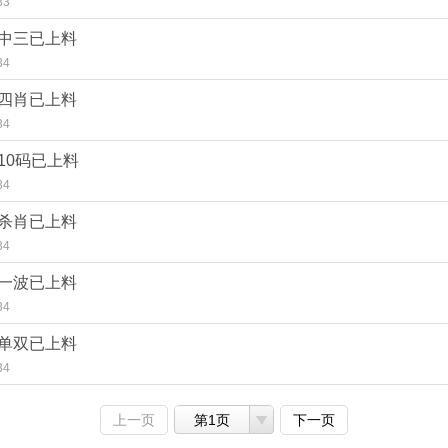
33
三中三已上料
34
特四肖已上料
34
杀10码已上料
34
错杀肖已上料
34
杀一波已上料
34
质单双已上料
34
上一页
第1页
下一页