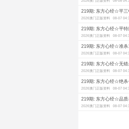
2026澳门正版资料
08-08 04:
219期: 东方心经☆平
2026澳门正版资料
08-07 04:
219期: 东方心经☆平
2026澳门正版资料
08-07 04:
219期: 东方心经☆准
2026澳门正版资料
08-07 04:
219期: 东方心经☆无
2026澳门正版资料
08-07 04:
219期: 东方心经☆绝
2026澳门正版资料
08-07 04:
219期: 东方心经☆品
2026澳门正版资料
08-07 04: