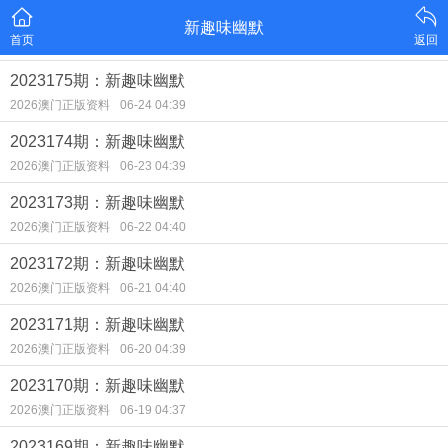
新趣味幽默
首页
返回
2023175期：新趣味幽默
2026澳门正版资料
06-24 04:39
2023174期：新趣味幽默
2026澳门正版资料
06-23 04:39
2023173期：新趣味幽默
2026澳门正版资料
06-22 04:40
2023172期：新趣味幽默
2026澳门正版资料
06-21 04:40
2023171期：新趣味幽默
2026澳门正版资料
06-20 04:39
2023170期：新趣味幽默
2026澳门正版资料
06-19 04:37
2023169期：新趣味幽默