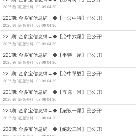
2026澳门正版资料
08-09 04:30
221期: 金多宝信息網→◆【一波中特】已公开!
2026澳门正版资料
08-09 04:30
221期: 金多宝信息網→◆【必中六尾】已公开!
2026澳门正版资料
08-09 04:30
221期: 金多宝信息網→◆【平特一尾】已公开!
2026澳门正版资料
08-09 04:30
221期: 金多宝信息網→◆【必中單雙】已公开!
2026澳门正版资料
08-09 04:30
221期: 金多宝信息網→◆【五选一肖】已公开!
2026澳门正版资料
08-09 04:30
220期: 金多宝信息網→◆【絕殺一尾】已公开!
2026澳门正版资料
08-08 04:30
220期: 金多宝信息網→◆【絕殺二肖】已公开!