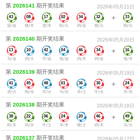
第
2026141
期开奖结果
2026年05月21日
+
43
08
17
02
34
32
33
鼠/金
猪/木
虎/木
蛇/火
鸡/金
猪/火
狗/火
第
2026140
期开奖结果
2026年05月20日
+
13
10
42
04
46
34
16
马/金
鸡/火
牛/金
兔/金
鸡/木
鸡/金
兔/木
第
2026139
期开奖结果
2026年05月19日
+
41
45
48
01
36
30
24
虎/火
狗/水
羊/火
马/水
羊/土
牛/水
羊/木
第
2026138
期开奖结果
2026年05月18日
+
38
22
06
24
20
46
49
蛇/木
鸡/水
牛/土
羊/木
猪/土
鸡/木
马/火
第
2026137
期开奖结果
2026年05月17日