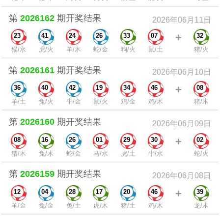
第
2026162
期开奖结果
2026年06月11日
+
23
41
24
26
33
07
32
猴/水
虎/火
羊/木
蛇/金
狗/火
鼠/土
猪/火
第
2026161
期开奖结果
2026年06月10日
+
36
40
42
19
34
46
08
羊/土
兔/火
牛/金
鼠/火
鸡/金
鸡/木
猪/木
第
2026160
期开奖结果
2026年06月09日
+
08
16
26
01
29
30
02
猪/木
兔/木
蛇/金
马/水
虎/土
牛/水
蛇/火
第
2026159
期开奖结果
2026年06月08日
+
12
04
28
17
20
46
39
羊/金
兔/金
兔/土
虎/木
猪/土
鸡/木
龙/木