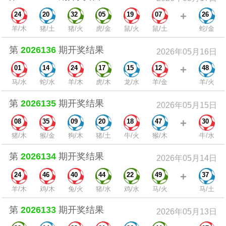
+
24
20
32
05
19
07
26
羊/木
猪/土
猪/火
虎/金
鼠/火
鼠/土
蛇/金
第
2026136
期开奖结果
2026年05月16日
+
01
14
24
17
15
12
48
马/水
蛇/水
羊/木
虎/木
龙/水
羊/金
羊/火
第
2026135
期开奖结果
2026年05月15日
+
08
35
09
20
18
47
30
猪/木
猴/金
狗/木
猪/土
牛/火
猴/木
牛/水
第
2026134
期开奖结果
2026年05月14日
+
24
46
40
44
22
49
37
羊/木
鸡/木
兔/火
猪/水
鸡/水
马/火
马/土
第
2026133
期开奖结果
2026年05月13日