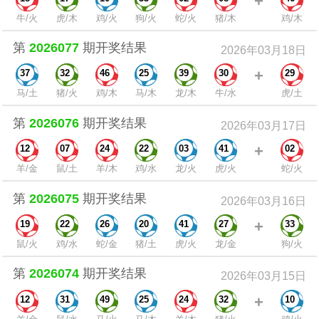
+
牛/火
虎/木
鸡/火
狗/火
蛇/火
猪/木
鸡/木
第
2026077
期开奖结果
2026年03月18日
+
37
32
46
25
39
30
29
马/土
猪/火
鸡/木
马/木
龙/木
牛/水
虎/土
第
2026076
期开奖结果
2026年03月17日
+
12
07
24
22
03
41
02
羊/金
鼠/土
羊/木
鸡/水
龙/火
虎/火
蛇/火
第
2026075
期开奖结果
2026年03月16日
+
19
22
26
20
41
27
33
鼠/火
鸡/水
蛇/金
猪/土
虎/火
龙/金
狗/火
第
2026074
期开奖结果
2026年03月15日
+
12
31
49
25
24
32
10