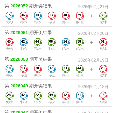
第
2026052
期开奖结果
2026年02月21日
+
15
46
14
13
40
35
38
龙/水
鸡/木
蛇/水
马/金
兔/火
猴/金
蛇/木
第
2026051
期开奖结果
2026年02月20日
+
40
42
44
06
14
38
01
兔/火
牛/金
猪/水
牛/土
蛇/水
蛇/木
马/水
第
2026050
期开奖结果
2026年02月19日
+
10
13
30
37
33
44
23
鸡/火
马/金
牛/水
马/土
狗/火
猪/水
猴/水
第
2026049
期开奖结果
2026年02月18日
+
28
42
22
49
12
31
13
兔/土
牛/金
鸡/水
马/火
羊/金
鼠/水
马/金
第
2026047
期开奖结果