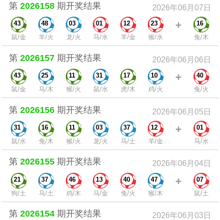
第
2026158
期开奖结果
2026年06月07日
+
43
48
03
01
12
23
16
鼠/金
羊/火
龙/火
马/水
羊/金
猴/水
兔/木
第
2026157
期开奖结果
2026年06月06日
+
43
25
11
31
17
10
40
鼠/金
马/木
猴/火
鼠/水
虎/木
鸡/火
兔/火
第
2026156
期开奖结果
2026年06月05日
+
31
16
11
03
37
12
01
鼠/水
兔/木
猴/火
龙/火
马/土
羊/金
马/水
第
2026155
期开奖结果
2026年06月04日
+
21
37
46
13
40
47
07
狗/土
马/土
鸡/木
马/金
兔/火
猴/木
鼠/土
第
2026154
期开奖结果
2026年06月03日