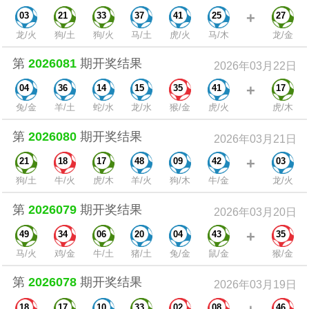
+
03
21
33
37
41
25
27
龙/火
狗/土
狗/火
马/土
虎/火
马/木
龙/金
第
2026081
期开奖结果
2026年03月22日
+
04
36
14
15
35
41
17
兔/金
羊/土
蛇/水
龙/水
猴/金
虎/火
虎/木
第
2026080
期开奖结果
2026年03月21日
+
21
18
17
48
09
42
03
狗/土
牛/火
虎/木
羊/火
狗/木
牛/金
龙/火
第
2026079
期开奖结果
2026年03月20日
+
49
34
06
20
04
43
35
马/火
鸡/金
牛/土
猪/土
兔/金
鼠/金
猴/金
第
2026078
期开奖结果
2026年03月19日
18
17
10
33
02
08
46