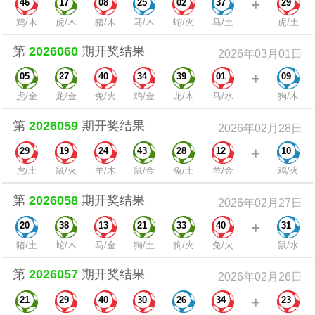
+
46
17
08
25
02
37
29
鸡/木
虎/木
猪/木
马/木
蛇/火
马/土
虎/土
第
2026060
期开奖结果
2026年03月01日
+
05
27
40
34
39
01
09
虎/金
龙/金
兔/火
鸡/金
龙/木
马/水
狗/木
第
2026059
期开奖结果
2026年02月28日
+
29
19
24
43
28
12
10
虎/土
鼠/火
羊/木
鼠/金
兔/土
羊/金
鸡/火
第
2026058
期开奖结果
2026年02月27日
+
20
38
13
21
33
40
31
猪/土
蛇/木
马/金
狗/土
狗/火
兔/火
鼠/水
第
2026057
期开奖结果
2026年02月26日
+
21
29
40
30
26
34
23