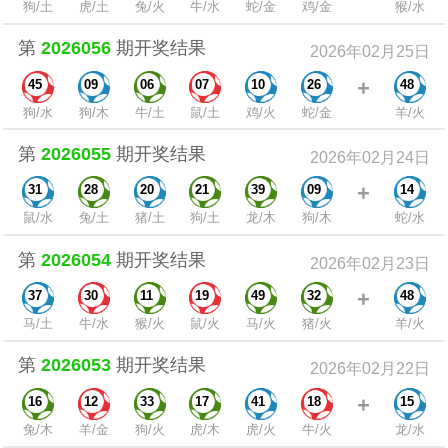
狗/土
虎/土
兔/火
牛/水
蛇/金
鸡/金
猴/水
第
2026056
期开奖结果
2026年02月25日
+
45
09
06
07
10
26
48
狗/水
狗/木
牛/土
鼠/土
鸡/火
蛇/金
羊/火
第
2026055
期开奖结果
2026年02月24日
+
31
28
20
21
39
09
14
鼠/水
兔/土
猪/土
狗/土
龙/木
狗/木
蛇/水
第
2026054
期开奖结果
2026年02月23日
+
37
30
11
19
49
32
48
马/土
牛/水
猴/火
鼠/火
马/火
猪/火
羊/火
第
2026053
期开奖结果
2026年02月22日
+
16
12
33
17
41
18
15
兔/木
羊/金
狗/火
虎/木
虎/火
牛/火
龙/水